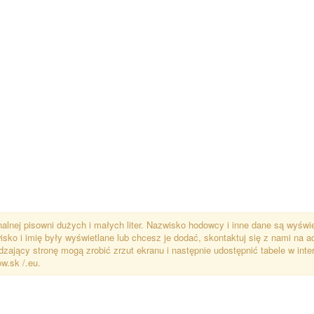
alnej pisowni dużych i małych liter. Nazwisko hodowcy i inne dane są wyświ
ko i imię były wyświetlane lub chcesz je dodać, skontaktuj się z nami na ad
ający stronę mogą zrobić zrzut ekranu i następnie udostępnić tabele w inter
w.sk /.eu.