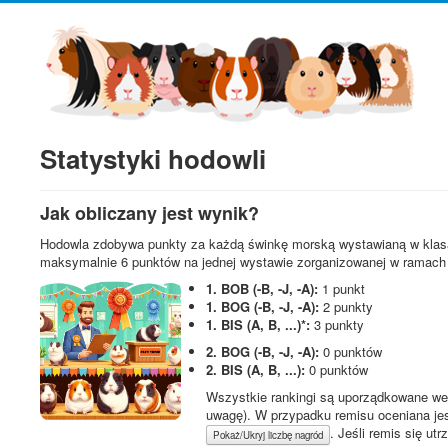
Statystyki hodowli
Jak obliczany jest wynik?
Hodowla zdobywa punkty za każdą świnkę morską wystawianą w klas
maksymalnie 6 punktów na jednej wystawie zorganizowanej w ramach
1. BOB (-B, -J, -A):
1 punkt
1. BOG (-B, -J, -A):
2 punkty
1. BIS (A, B, ...)*:
3 punkty
2. BOG (-B, -J, -A):
0 punktów
2. BIS (A, B, ...):
0 punktów
Wszystkie rankingi są uporządkowane we
uwagę). W przypadku remisu oceniana je
. Jeśli remis się u
Pokaż/Ukryj liczbę nagród