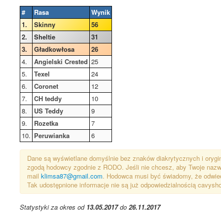
#
Rasa
Wynik
1.
Skinny
56
2.
Sheltie
31
3.
Gładkowłosa
26
4.
Angielski Crested
25
5.
Texel
24
6.
Coronet
12
7.
CH teddy
10
8.
US Teddy
9
9.
Rozetka
7
10.
Peruwianka
6
Dane są wyświetlane domyślnie bez znaków diakrytycznych i orygin
zgodą hodowcy zgodnie z RODO. Jeśli nie chcesz, aby Twoje nazwis
mail
klimsa87@gmail.com
. Hodowca musi być świadomy, że odwiedz
Tak udostępnione informacje nie są już odpowiedzialnością cavysho
Statystyki za okres od
13.05.2017
do
26.11.2017