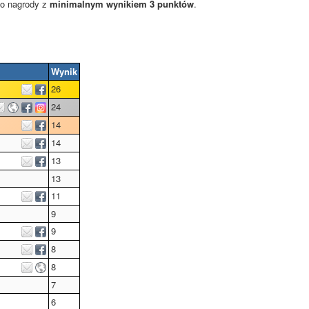
ko nagrody z
minimalnym wynikiem 3 punktów
.
Wynik
26
24
14
14
13
13
11
9
9
8
8
7
6