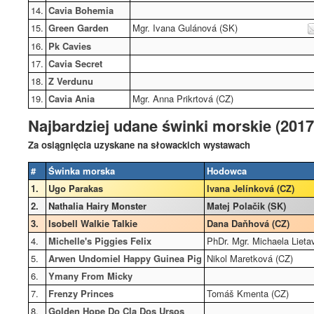
14.
Cavia Bohemia
15.
Green Garden
Mgr. Ivana Gulánová (SK)
16.
Pk Cavies
17.
Cavia Secret
18.
Z Verdunu
19.
Cavia Ania
Mgr. Anna Prikrtová (CZ)
Najbardziej udane świnki morskie (2017
Za osiągnięcia uzyskane na słowackich wystawach
#
Świnka morska
Hodowca
1.
Ugo Parakas
Ivana Jelínková (CZ)
2.
Nathalia Hairy Monster
Matej Polačik (SK)
3.
Isobell Walkie Talkie
Dana Daňhová (CZ)
4.
Michelle's Piggies Felix
PhDr. Mgr. Michaela Lieta
5.
Arwen Undomiel Happy Guinea Pig
Nikol Maretková (CZ)
6.
Ymany From Micky
7.
Frenzy Princes
Tomáš Kmenta (CZ)
8.
Golden Hope Do Cla Dos Ursos