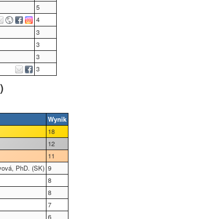
5
4
3
3
3
3
)
Wynik
18
12
11
vová, PhD. (SK)
9
8
8
7
6