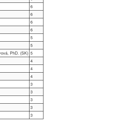
6
6
6
6
5
5
vová, PhD. (SK)
5
4
4
4
3
3
3
3
3