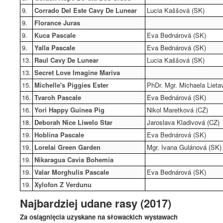
9.
Corrado Del Este Cavy De Lunear
Lucia Kaššová (SK)
9.
Florance Juras
9.
Kuca Pascale
Eva Bednárová (SK)
9.
Yalla Pascale
Eva Bednárová (SK)
13.
Raul Cavy De Lunear
Lucia Kaššová (SK)
13.
Secret Love Imagine Mariva
15.
Michelle's Piggies Ester
PhDr. Mgr. Michaela Lieta
16.
Tvaroh Pascale
Eva Bednárová (SK)
16.
Yori Happy Guinea Pig
Nikol Maretková (CZ)
18.
Deborah Nice Liwelo Star
Jaroslava Kladivová (CZ)
19.
Hoblina Pascale
Eva Bednárová (SK)
19.
Lorelai Green Garden
Mgr. Ivana Gulánová (SK)
19.
Nikaragua Cavia Bohemia
19.
Valar Morghulis Pascale
Eva Bednárová (SK)
19.
Xylofon Z Verdunu
Najbardziej udane rasy (2017)
Za osiągnięcia uzyskane na słowackich wystawach