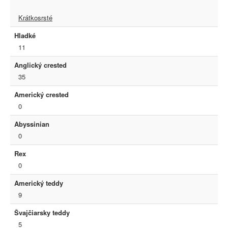
Krátkosrsté
Hladké
11
Anglický crested
35
Americký crested
0
Abyssinian
0
Rex
0
Americký teddy
9
Švajčiarsky teddy
5