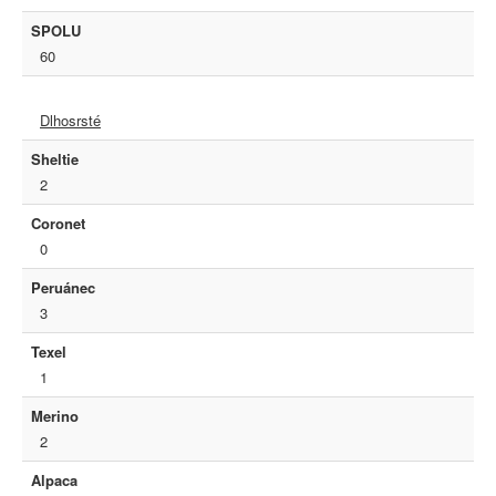
SPOLU
60
Dlhosrsté
Sheltie
2
Coronet
0
Peruánec
3
Texel
1
Merino
2
Alpaca