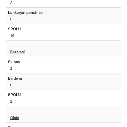
2
Lunkarya- peruánec
6
SPOLU
16
Bezsrsté
Skinny
2
Baldwin
0
SPOLU
2
Obrie