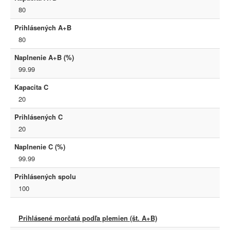
80
Prihlásených A+B
80
Naplnenie A+B (%)
99.99
Kapacita C
20
Prihlásených C
20
Naplnenie C (%)
99.99
Prihlásených spolu
100
Prihlásené morčatá podľa plemien (št. A+B)