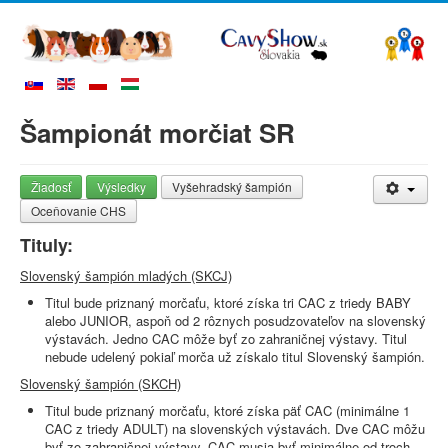
Šampionát morčiat SR
Žiadosť
Výsledky
Vyšehradský šampión
Oceňovanie CHS
Tituly:
Slovenský šampión mladých (SKCJ)
Titul bude priznaný morčaťu, ktoré získa tri CAC z triedy BABY
alebo JUNIOR, aspoň od 2 rôznych posudzovateľov na slovenský
výstavách. Jedno CAC môže byť zo zahraničnej výstavy. Titul
nebude udelený pokiaľ morča už získalo titul Slovenský šampión.
Slovenský šampión (SKCH)
Titul bude priznaný morčaťu, ktoré získa päť CAC (minimálne 1
CAC z triedy ADULT) na slovenských výstavách. Dve CAC môžu
byť zo zahraničnej výstavy. CAC musia byť minimálne od troch