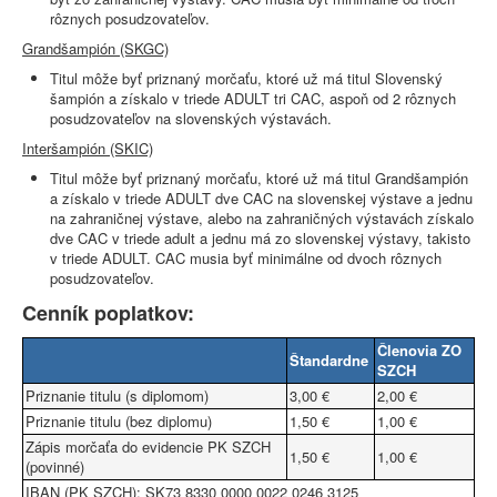
rôznych posudzovateľov.
Grandšampión (SKGC)
Titul môže byť priznaný morčaťu, ktoré už má titul Slovenský
šampión a získalo v triede ADULT tri CAC, aspoň od 2 rôznych
posudzovateľov na slovenských výstavách.
Interšampión (SKIC)
Titul môže byť priznaný morčaťu, ktoré už má titul Grandšampión
a získalo v triede ADULT dve CAC na slovenskej výstave a jednu
na zahraničnej výstave, alebo na zahraničných výstavách získalo
dve CAC v triede adult a jednu má zo slovenskej výstavy, takisto
v triede ADULT. CAC musia byť minimálne od dvoch rôznych
posudzovateľov.
Cenník poplatkov:
Členovia ZO
Štandardne
SZCH
Priznanie titulu (s diplomom)
3,00 €
2,00 €
Priznanie titulu (bez diplomu)
1,50 €
1,00 €
Zápis morčaťa do evidencie PK SZCH
1,50 €
1,00 €
(povinné)
IBAN (PK SZCH): SK73 8330 0000 0022 0246 3125