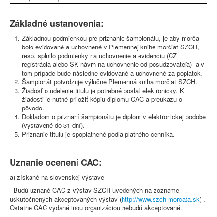
Základné ustanovenia:
Základnou podmienkou pre priznanie šampionátu, je aby morča
bolo evidované a uchovnené v Plemennej knihe morčiat SZCH,
resp. splnilo podmienky na uchovnenie a evidenciu (CZ
registrácia alebo SK návrh na uchovnenie od posudzovateľa) a v
tom prípade bude následne evidované a uchovnené za poplatok.
Šampionát potvrdzuje výlučne Plemenná kniha morčiat SZCH.
Žiadosť o udelenie titulu je potrebné poslať elektronicky. K
žiadosti je nutné priložiť kópiu diplomu CAC a preukazu o
pôvode.
Dokladom o priznaní šampionátu je diplom v elektronickej podobe
(vystavené do 31 dní).
Priznanie titulu je spoplatnené podľa platného cenníka.
Uznanie ocenení CAC:
a) získané na slovenskej výstave
- Budú uznané CAC z výstav SZCH uvedených na zozname
uskutočnených akceptovaných výstav (
http://www.szch-morcata.sk
) .
Ostatné CAC vydané inou organizáciou nebudú akceptované.