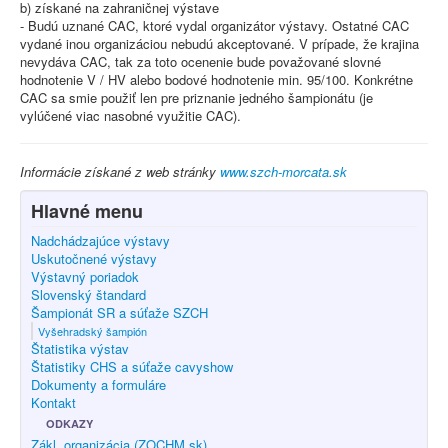
b) získané na zahraničnej výstave
- Budú uznané CAC, ktoré vydal organizátor výstavy. Ostatné CAC
vydané inou organizáciou nebudú akceptované. V prípade, že krajina
nevydáva CAC, tak za toto ocenenie bude považované slovné
hodnotenie V / HV alebo bodové hodnotenie min. 95/100. Konkrétne
CAC sa smie použiť len pre priznanie jedného šampionátu (je
vylúčené viac nasobné využitie CAC).
Informácie získané z web stránky
www.szch-morcata.sk
Hlavné menu
Nadchádzajúce výstavy
Uskutočnené výstavy
Výstavný poriadok
Slovenský štandard
Šampionát SR a súťaže SZCH
Vyšehradský šampión
Štatistika výstav
Štatistiky CHS a súťaže cavyshow
Dokumenty a formuláre
Kontakt
ODKAZY
Zákl. organizácia (ZOCHM.sk)