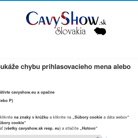
neukáže chybu prihlasovacieho mena alebo
vštívte cavyshow.eu a opačne
ebo P)
kliknite
na znaky v krúžku
a kliknite na
„Súbory cookie
a dáta webov
“
úbory cookie“
ť (
všetky cavyshow.sk resp. eu
) a stlačíte
„Hotovo“