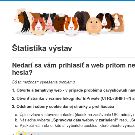
Štatistika výstav
Nedarí sa vám prihlasiť a web pritom 
hesla?
Sú tri možnosti vyriešenia problému
1. Otvorte alternatívny web - v prípade problému cavyshow.sk na
2.
Otvoriť stránku v režime Inkognito/ InPrivate
(CTRL+SHIFT+N al
3. Odstrániť súbory cookie danej stránky z prehliadača
Úplne vľavo v stavovom riadku (riadok na zadávanie URL adresy) 
Následne vyberte
„Spravovať dáta webov v zariadení“
resp.
„
S
Vyskočí vám okno, kde si vyberiete cookies, ktoré chcete vymaza