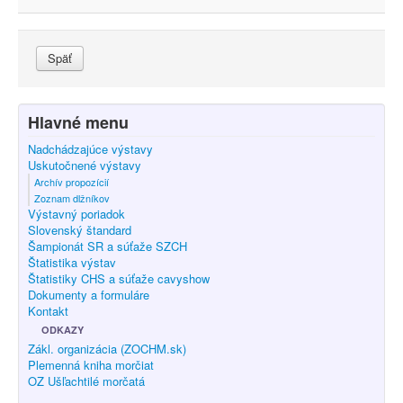
Späť
Hlavné menu
Nadchádzajúce výstavy
Uskutočnené výstavy
Archív propozícií
Zoznam dlžníkov
Výstavný poriadok
Slovenský štandard
Šampionát SR a súťaže SZCH
Štatistika výstav
Štatistiky CHS a súťaže cavyshow
Dokumenty a formuláre
Kontakt
ODKAZY
Zákl. organizácia (ZOCHM.sk)
Plemenná kniha morčiat
OZ Ušľachtilé morčatá