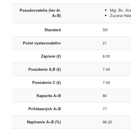
Posudzovatelia (len št.
Mgr. Bc. An
A+B)
Zuzana Hal
Štandard
SK
Počet vystavovateľov
21
Zápisné (€)
8.00
Posúdenie A,B (€)
7.00
Posúdenie C (€)
7.00
Kapacita A+B
80
Prihlásených A+B
77
Naplnenie A+B (%)
96.25