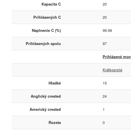
Kapacita C
20
Prihlásených C
20
Naplnenie C (%)
99.99
Prihlásených spolu
97
Prihlásené morč
Krátkosrsté
Hladké
15
Anglický crested
24
Americký crested
1
Rozeta
0