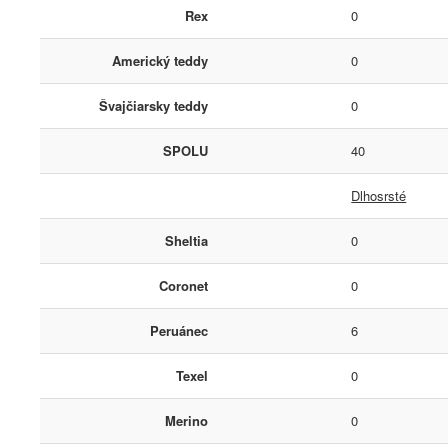
Rex
0
Americký teddy
0
Švajčiarsky teddy
0
SPOLU
40
Dlhosrsté
Sheltia
0
Coronet
0
Peruánec
6
Texel
0
Merino
0