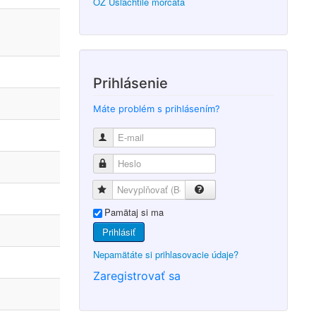
OZ Ušľachtilé morčatá
Prihlásenie
Máte problém s prihlásením?
Pamätaj si ma
Prihlásiť
Nepamätáte si prihlasovacie údaje?
Zaregistrovať sa