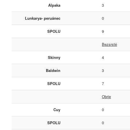
Alpaka
3
Lunkarya- peruánec
0
SPOLU
9
Bezsrsté
Skinny
4
Baldwin
3
SPOLU
7
Obrie
Cuy
0
SPOLU
0